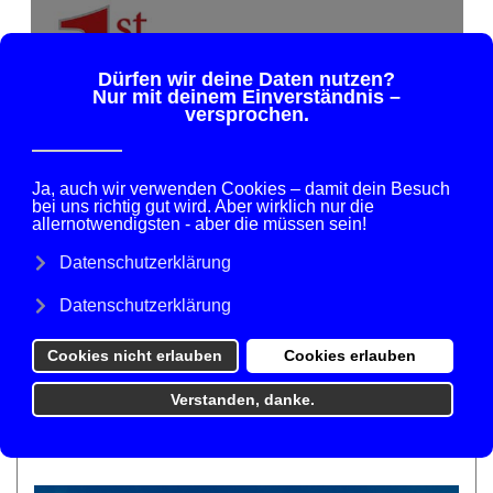
+49.8781.2034.048
post-office@firstclass-travellers.eu
Wien im Frühling
MELITTA KISS
REPORTAGEN ORTE & REISEN
20. MÄRZ 2026
ZUGRIFFE: 38