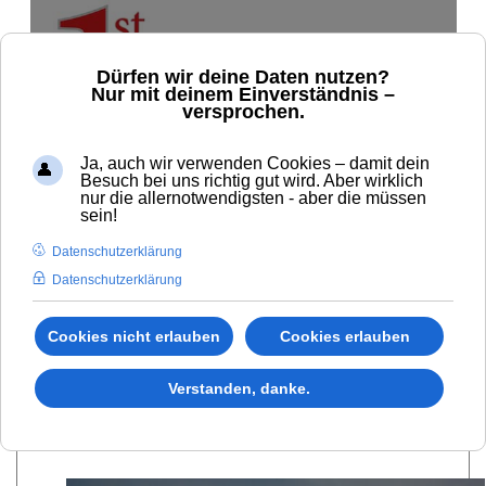
+49.8781.2034.048
post-office@firstclass-travellers.eu
Romantische Hotels
GOTTFRIED PATTERMANN
HOTEL-VERWALTUNG
01. JANUAR 2000
ZUGRIFFE: 294